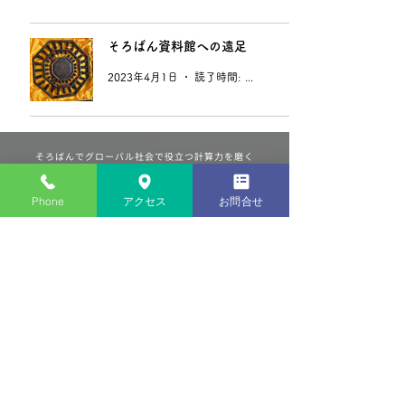
そろばん資料館への遠足
2023年4月1日
読了時間: 1分
​そろばんでグローバル社会で役立つ計算力を磨く
​そろばんANMU
Phone
アクセス
お問合せ
〒639-2113奈良県葛城市北花内599ー1
お電話でのお問い合わせ
090-5067-1112
電話受付時間 13:00 - 20:00
16:20 - 19:00は授業中により
対応できない場合がございます